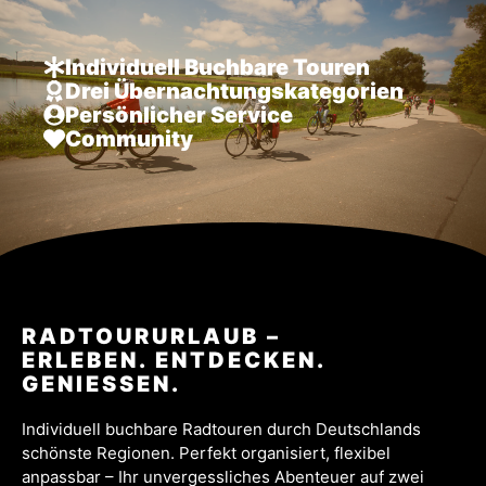
Individuell Buchbare Touren
Drei Übernachtungskategorien
Persönlicher Service
Community
Terms and
Conditions
RADTOURURLAUB –
ERLEBEN. ENTDECKEN.
GENIESSEN.
Individuell buchbare Radtouren durch Deutschlands
schönste Regionen. Perfekt organisiert, flexibel
anpassbar – Ihr unvergessliches Abenteuer auf zwei